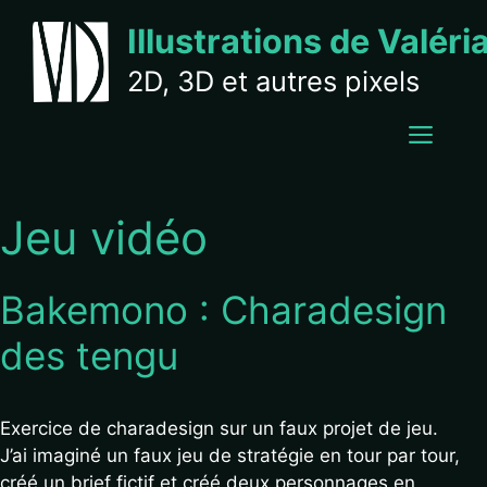
Aller
Illustrations de Valéri
au
contenu
2D, 3D et autres pixels
MEN
Jeu vidéo
Bakemono : Charadesign
des tengu
Exercice de charadesign sur un faux projet de jeu.
J’ai imaginé un faux jeu de stratégie en tour par tour,
créé un brief fictif et créé deux personnages en