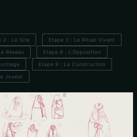
 2 : Le Site
Etape 3 : Le Rituel Vivant
Le Réseau
Etape 6 : L’Opposition
ilochage
Etape 9 : La Construction
Le Joueur