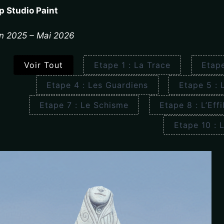
ip Studio Paint
in 2025 – Mai 2026
Voir Tout
Etape 1 : La Trace
Etape
Etape 4 : Les Guardiens
Etape 5 : 
Etape 7 : Le Schisme
Etape 8 : L’Eff
Etape 10 : 