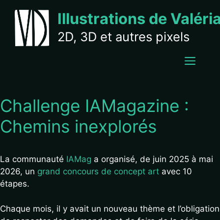
Aller
Illustrations de Valéri
au
contenu
2D, 3D et autres pixels
MEN
Challenge IAMagazine :
Chemins inexplorés
La communauté
IAMag
a organisé, de juin 2025 à mai
2026, un
grand concours de concept art
avec 10
étapes.
Chaque mois, il y avait un nouveau thème et l’obligation